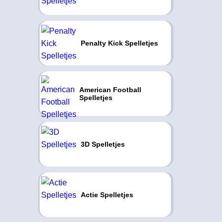
Penalty Kick Spelletjes
American Football
Spelletjes
3D Spelletjes
Actie Spelletjes