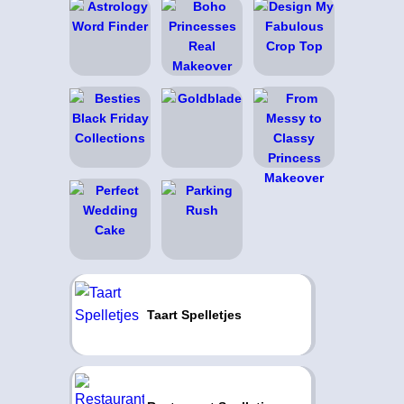
Taart Spelletjes