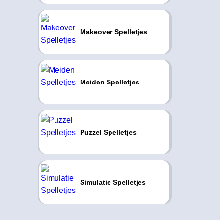
Makeover Spelletjes
Meiden Spelletjes
Puzzel Spelletjes
Simulatie Spelletjes