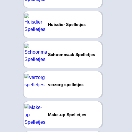
Huisdier Spelletjes
Schoonmaak Spelletjes
verzorg spelletjes
Make-up Spelletjes