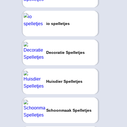
io spelletjes
Decoratie Spelletjes
Huisdier Spelletjes
Schoonmaak Spelletjes