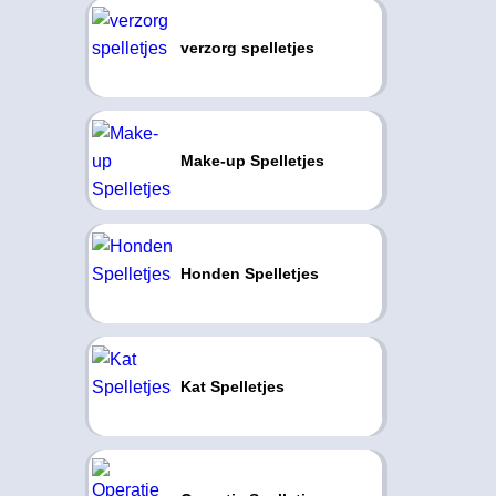
verzorg spelletjes
Make-up Spelletjes
Honden Spelletjes
Kat Spelletjes