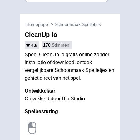
Homepage
Schoonmaak Spelletjes
CleanUp io
170
Stimmen
4.6
Speel CleanUp io gratis online zonder
installatie of download; ontdek
vergelijkbare Schoonmaak Spelletjes en
geniet direct van het spel.
Ontwikkelaar
Ontwikkeld door Bin Studio
Spelbesturing