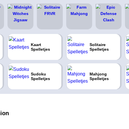
Kaart
Solitaire
Spelletjes
Spelletjes
Sudoku
Mahjong
Spelletjes
Spelletjes
ion