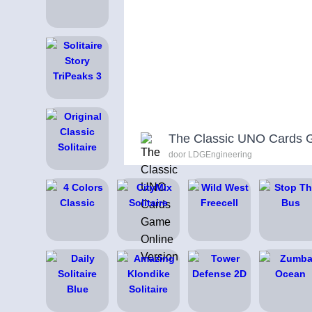
The Classic UNO Cards 
door LDGEngineering