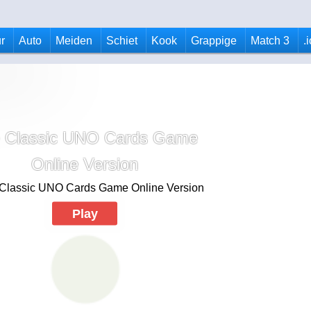
r
Auto
Meiden
Schiet
Kook
Grappige
Match 3
.
 Classic UNO Cards Game
Online Version
Play