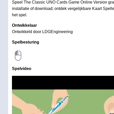
Speel The Classic UNO Cards Game Online Version grat
installatie of download; ontdek vergelijkbare Kaart Spelle
het spel.
Ontwikkelaar
Ontwikkeld door LDGEngineering
Spelbesturing
Spelvideo