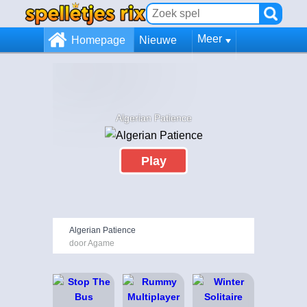
Meer
Homepage
Nieuwe
Algerian Patience
Play
Algerian Patience
door Agame