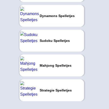
Dynamons Spelletjes
Sudoku Spelletjes
Mahjong Spelletjes
Strategie Spelletjes