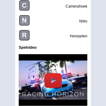
C
Camerahoek
N
Nitro
R
Herstarten
Spelvideo