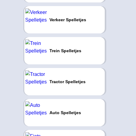
Verkeer Spelletjes
Trein Spelletjes
Tractor Spelletjes
Auto Spelletjes