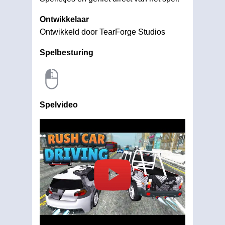
Ontwikkelaar
Ontwikkeld door TearForge Studios
Spelbesturing
Spelvideo