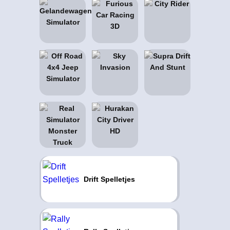
Drift Spelletjes