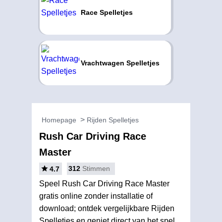
Race Spelletjes
Vrachtwagen Spelletjes
Homepage
Rijden Spelletjes
Rush Car Driving Race
Master
312
Stimmen
4.7
Speel Rush Car Driving Race Master
gratis online zonder installatie of
download; ontdek vergelijkbare Rijden
Spelletjes en geniet direct van het spel.