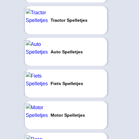
Tractor Spelletjes
Auto Spelletjes
Fiets Spelletjes
Motor Spelletjes