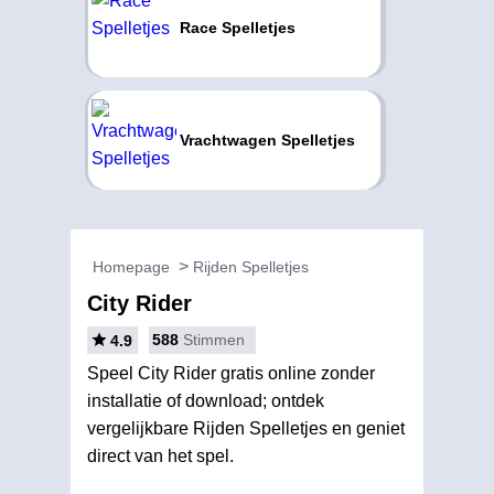
Race Spelletjes
Vrachtwagen Spelletjes
Homepage
Rijden Spelletjes
City Rider
588
Stimmen
4.9
Speel City Rider gratis online zonder
installatie of download; ontdek
vergelijkbare Rijden Spelletjes en geniet
direct van het spel.