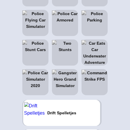
Drift Spelletjes