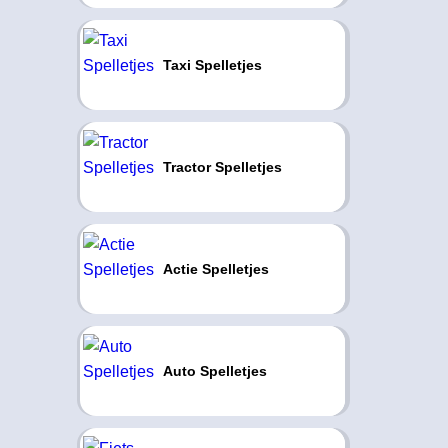
Taxi Spelletjes
Tractor Spelletjes
Actie Spelletjes
Auto Spelletjes