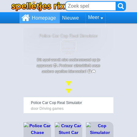
Meer
Homepage
Nieuwe
Police Car Cop Real Simulator
Dit spel wordt niet ondersteund op je
apparaat 😞. Probeer alstublieft onze
andere spellen hieronder! 😄🎮
Police Car Cop Real Simulator
door Driving games