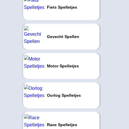
Fiets Spelletjes
Gevecht Spellen
Motor Spelletjes
Oorlog Spelletjes
Race Spelletjes