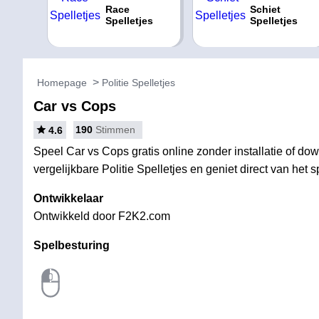
Race
Schiet
Spelletjes
Spelletjes
Homepage
Politie Spelletjes
Car vs Cops
190
Stimmen
4.6
Speel Car vs Cops gratis online zonder installatie of do
vergelijkbare Politie Spelletjes en geniet direct van het s
Ontwikkelaar
Ontwikkeld door F2K2.com
Spelbesturing