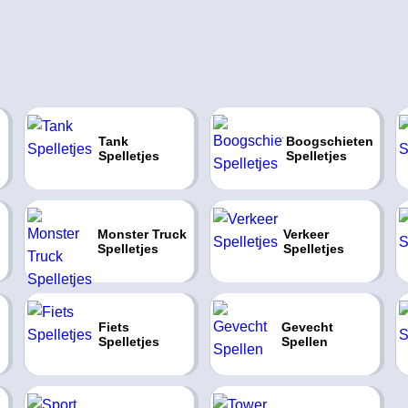
Tank
Boogschieten
Spelletjes
Spelletjes
Monster Truck
Verkeer
Spelletjes
Spelletjes
Fiets
Gevecht
Spelletjes
Spellen