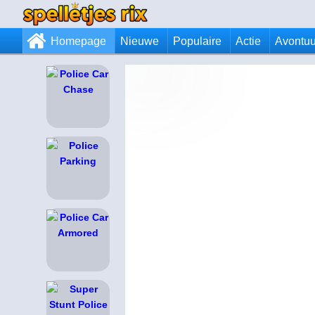
Homepage
Nieuwe
Populaire
Actie
Avontuu