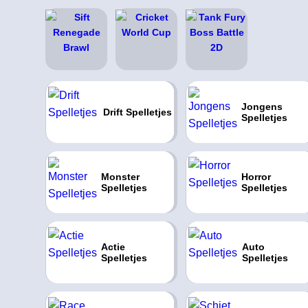
Jongens
Drift Spelletjes
Spelletjes
Monster
Horror
Spelletjes
Spelletjes
Actie
Auto
Spelletjes
Spelletjes