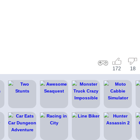
172
18