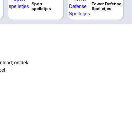
Sport
Tower Defense
spelletjes
Spelletjes
wnload; ontdek
pel.