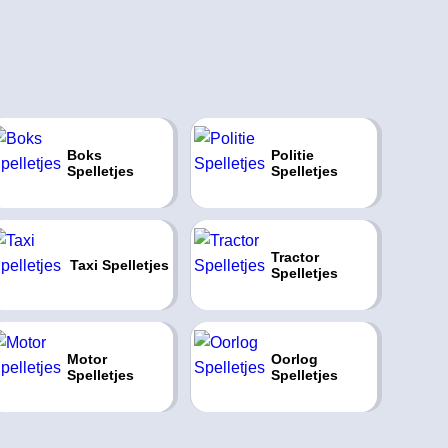
Boks
Politie
Spelletjes
Spelletjes
Tractor
Taxi Spelletjes
Spelletjes
Motor
Oorlog
Spelletjes
Spelletjes