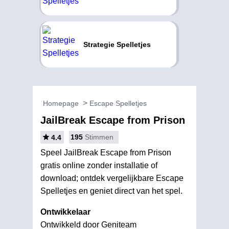
Strategie Spelletjes
Homepage
Escape Spelletjes
JailBreak Escape from Prison
195
Stimmen
4.4
Speel JailBreak Escape from Prison
gratis online zonder installatie of
download; ontdek vergelijkbare Escape
Spelletjes en geniet direct van het spel.
Ontwikkelaar
Ontwikkeld door Geniteam