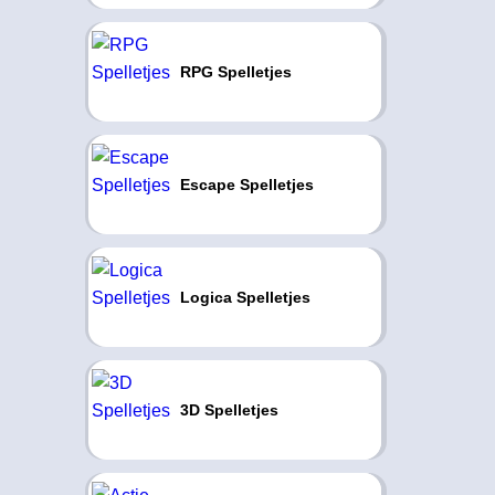
RPG Spelletjes
Escape Spelletjes
Logica Spelletjes
3D Spelletjes