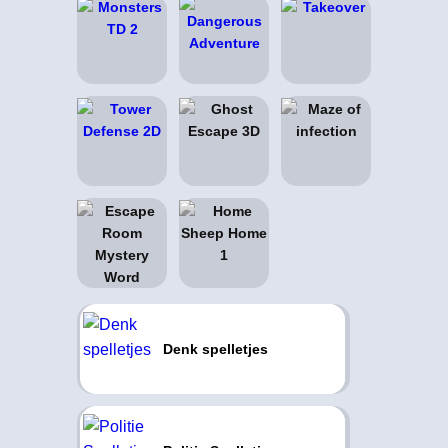
Denk spelletjes