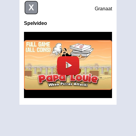
X
Granaat
Spelvideo