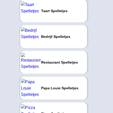
Taart Spelletjes
Bedrijf Spelletjes
Restaurant Spelletjes
Papa Louie Spelletjes