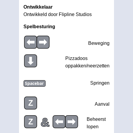
Ontwikkelaar
Ontwikkeld door Flipline Studios
Spelbesturing
Beweging
Pizzadoos
oppakken/neerzetten
Spacebar
Springen
Z
Aanval
&
Beheerst
Z
lopen