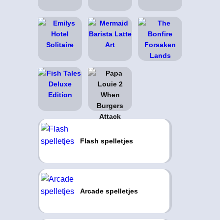
Flash spelletjes
Arcade spelletjes