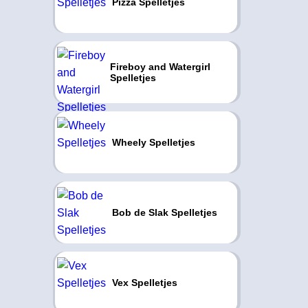
Pizza Spelletjes
Fireboy and Watergirl
Spelletjes
Wheely Spelletjes
Bob de Slak Spelletjes
Vex Spelletjes