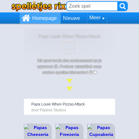
Meer
Homepage
Nieuwe
Papa Louie When Pizzas Attack
Dit spel wordt niet ondersteund op je
apparaat 😞. Probeer alstublieft onze
andere spellen hieronder! 😄🎮
Papa Louie When Pizzas Attack
door Flipline Studios