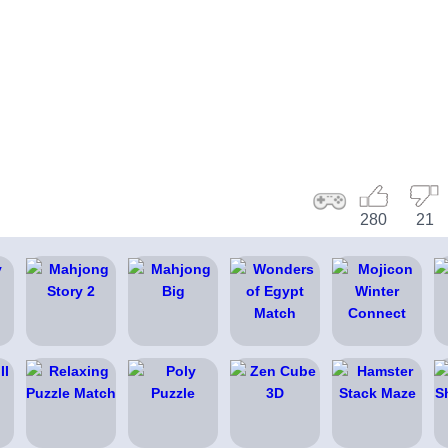
280
21