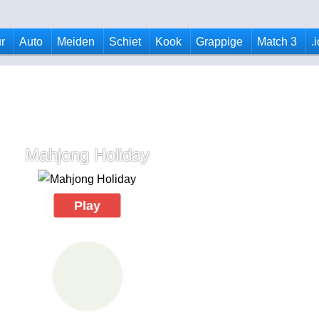
r
Auto
Meiden
Schiet
Kook
Grappige
Match 3
.
Mahjong Holiday
Play