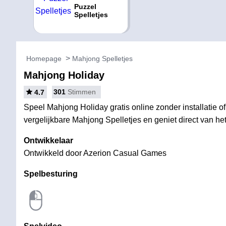
Puzzel
Spelletjes
Homepage
Mahjong Spelletjes
Mahjong Holiday
301
Stimmen
4.7
Speel Mahjong Holiday gratis online zonder installatie 
vergelijkbare Mahjong Spelletjes en geniet direct van het
Ontwikkelaar
Ontwikkeld door Azerion Casual Games
Spelbesturing