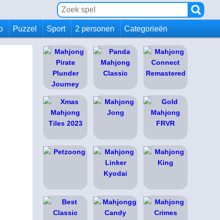
io
Puzzel
Sport
2 personen
Categorieën