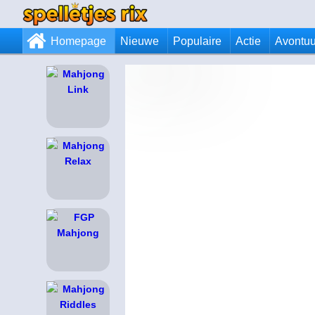
Homepage
Nieuwe
Populaire
Actie
Avontuu