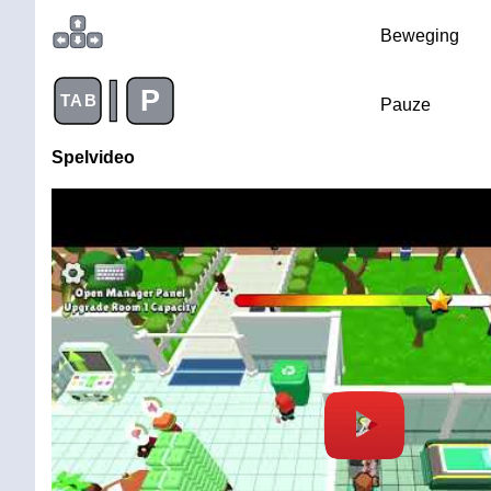
Beweging
|
P
TAB
Pauze
Spelvideo