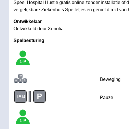
Speel Hospital Hustle gratis online zonder installatie of
vergelijkbare Ziekenhuis Spelletjes en geniet direct van 
Ontwikkelaar
Ontwikkeld door Xenolia
Spelbesturing
1-P
W
Beweging
A
S
D
|
P
TAB
Pauze
1-P