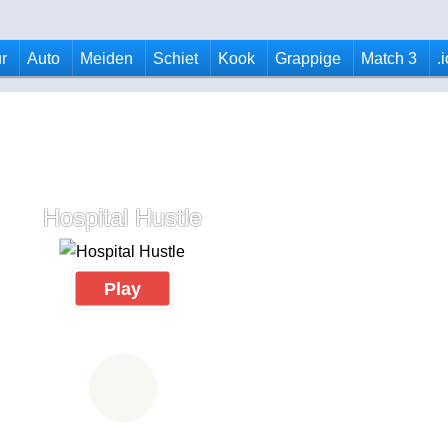
r
Auto
Meiden
Schiet
Kook
Grappige
Match 3
.
Hospital Hustle
Play