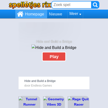
Meer
Homepage
Nieuwe
Hide and Build a Bridge
Play
Hide and Build a Bridge
door Endless Games