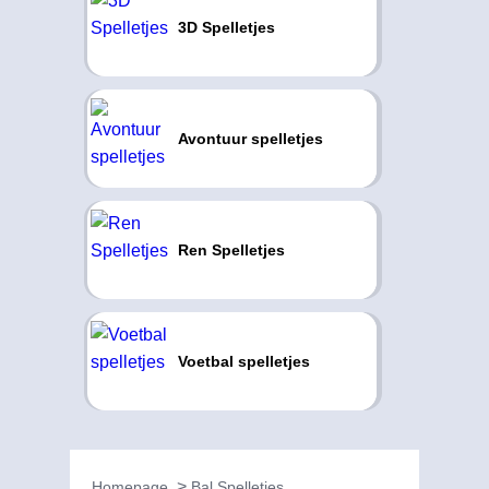
3D Spelletjes
Avontuur spelletjes
Ren Spelletjes
Voetbal spelletjes
Homepage
Bal Spelletjes