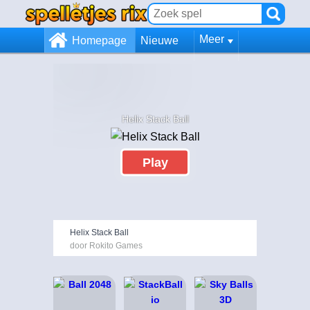
Meer
Homepage
Nieuwe
Helix Stack Ball
Play
Helix Stack Ball
door Rokito Games