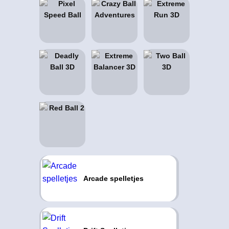
Arcade spelletjes