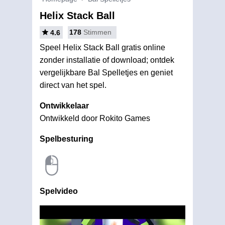
Helix Stack Ball
178
Stimmen
4.6
Speel Helix Stack Ball gratis online
zonder installatie of download; ontdek
vergelijkbare Bal Spelletjes en geniet
direct van het spel.
Ontwikkelaar
Ontwikkeld door Rokito Games
Spelbesturing
Spelvideo