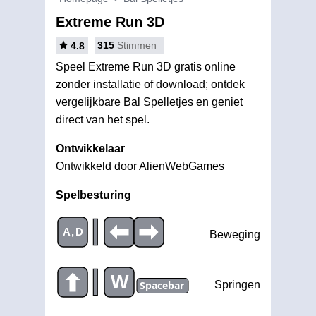
Extreme Run 3D
315
Stimmen
4.8
Speel Extreme Run 3D gratis online
zonder installatie of download; ontdek
vergelijkbare Bal Spelletjes en geniet
direct van het spel.
Ontwikkelaar
Ontwikkeld door AlienWebGames
Spelbesturing
|
A,D
Beweging
|
W
Spacebar
Springen