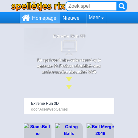
Meer
Homepage
Nieuwe
Extreme Run 3D
Dit spel wordt niet ondersteund op je
apparaat 😞. Probeer alstublieft onze
andere spellen hieronder! 😄🎮
Extreme Run 3D
door AlienWebGames