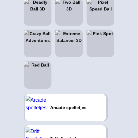
Arcade spelletjes