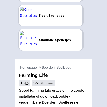
Kook Spelletjes
Simulatie Spelletjes
Homepage
Boerderij Spelletjes
Farming Life
172
Stimmen
4.5
Speel Farming Life gratis online zonder
installatie of download; ontdek
vergelijkbare Boerderij Spelletjes en