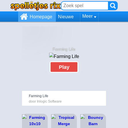
Meer
Homepage
Nieuwe
Farming Life
Play
Farming Life
door Inlogic Software