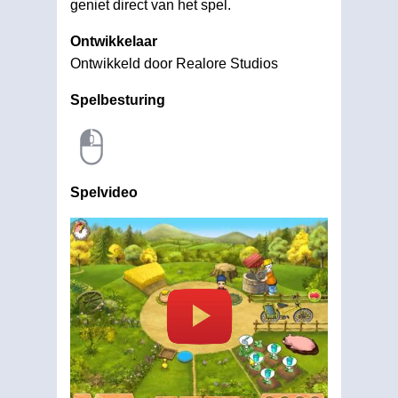
geniet direct van het spel.
Ontwikkelaar
Ontwikkeld door Realore Studios
Spelbesturing
Spelvideo