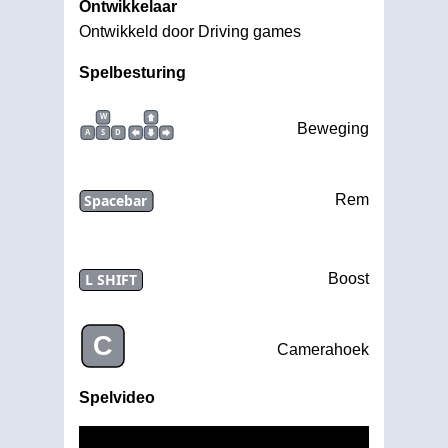
Ontwikkelaar
Ontwikkeld door Driving games
Spelbesturing
W
Beweging
A
S
D
Spacebar
Rem
L SHIFT
Boost
C
Camerahoek
Spelvideo