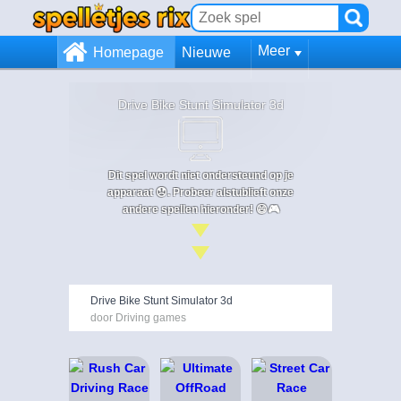
Meer
Homepage
Nieuwe
Drive Bike Stunt Simulator 3d
Dit spel wordt niet ondersteund op je
apparaat 😞. Probeer alstublieft onze
andere spellen hieronder! 😄🎮
Drive Bike Stunt Simulator 3d
door Driving games