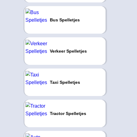
Bus Spelletjes
Verkeer Spelletjes
Taxi Spelletjes
Tractor Spelletjes