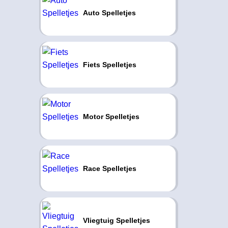
Auto Spelletjes
Fiets Spelletjes
Motor Spelletjes
Race Spelletjes
Vliegtuig Spelletjes