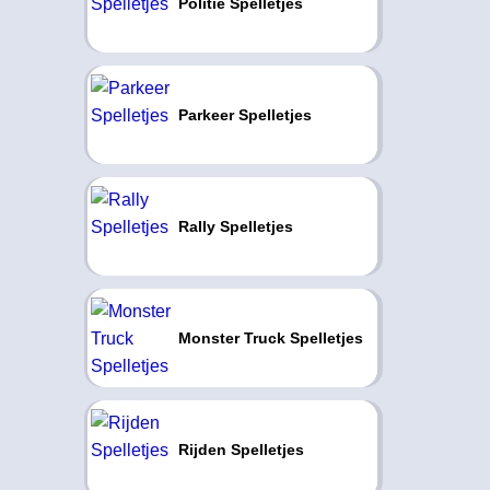
Politie Spelletjes
Parkeer Spelletjes
Rally Spelletjes
Monster Truck Spelletjes
Rijden Spelletjes