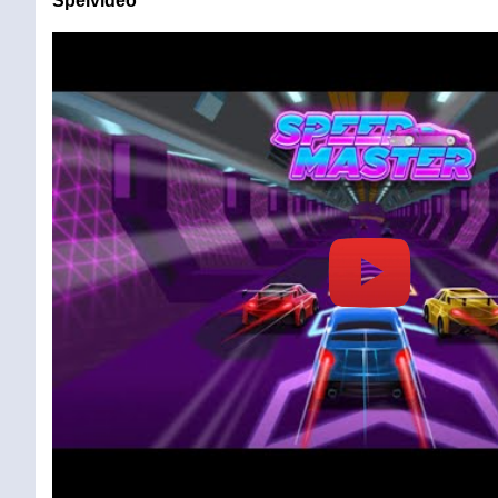
Spelvideo