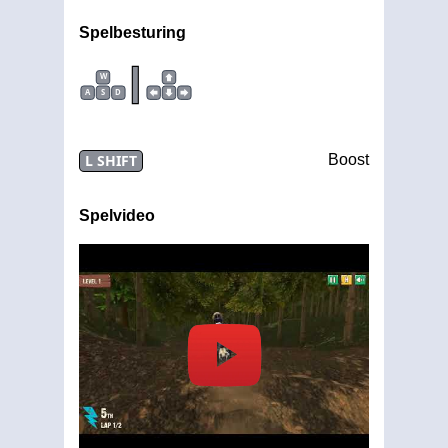
Spelbesturing
|
W
A
S
D
L SHIFT
Boost
Spelvideo