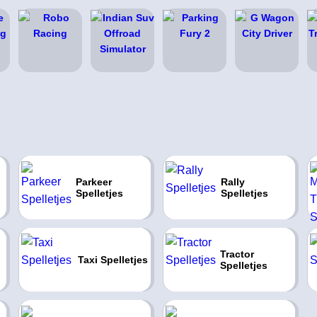
Parkeer
Rally
Spelletjes
Spelletjes
Tractor
Taxi Spelletjes
Spelletjes