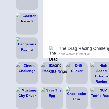
The Drag Racing Challen
door Wolves Interactive