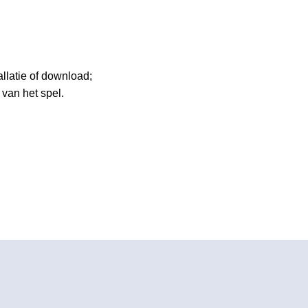
allatie of download;
 van het spel.