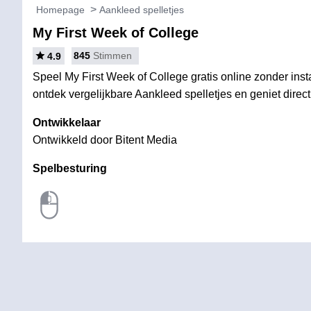
Homepage
Aankleed spelletjes
My First Week of College
845
Stimmen
4.9
Speel My First Week of College gratis online zonder inst
ontdek vergelijkbare Aankleed spelletjes en geniet direct
Ontwikkelaar
Ontwikkeld door Bitent Media
Spelbesturing