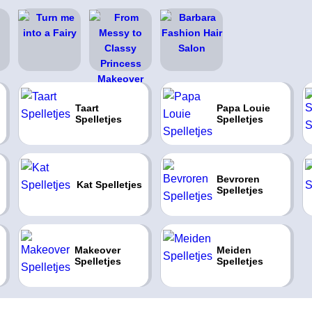
Taart
Papa Louie
Spelletjes
Spelletjes
Bevroren
Kat Spelletjes
Spelletjes
Makeover
Meiden
Spelletjes
Spelletjes