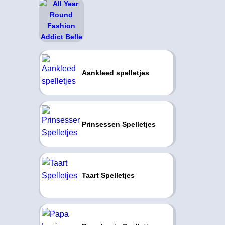
Aankleed spelletjes
Prinsessen Spelletjes
Taart Spelletjes