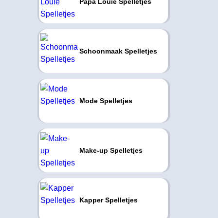
Papa Louie Spelletjes
Schoonmaak Spelletjes
Mode Spelletjes
Make-up Spelletjes
Kapper Spelletjes