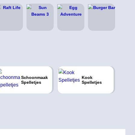
Schoonmaak
Kook
Spelletjes
Spelletjes