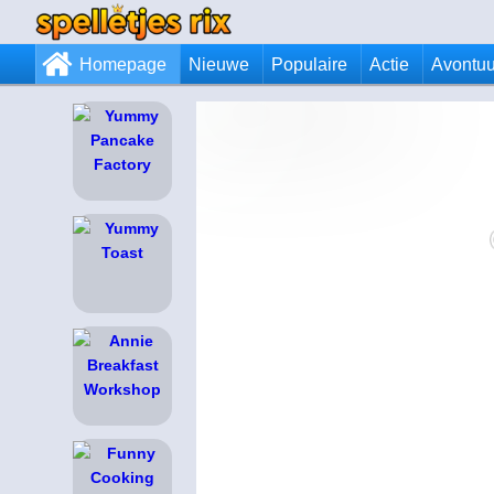
Homepage
Nieuwe
Populaire
Actie
Avontuu