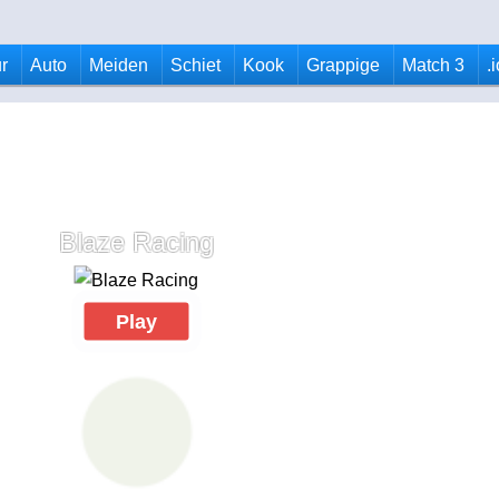
r
Auto
Meiden
Schiet
Kook
Grappige
Match 3
.
Blaze Racing
Play