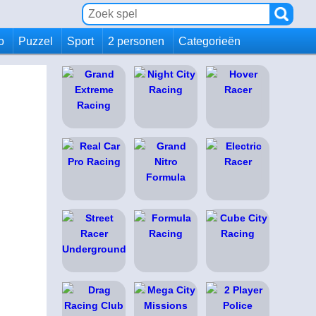
io
Puzzel
Sport
2 personen
Categorieën