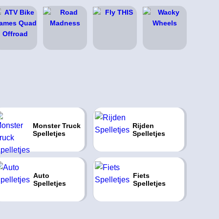
Monster Truck
Rijden
Spelletjes
Spelletjes
Auto
Fiets
Spelletjes
Spelletjes