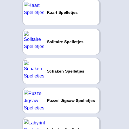
Kaart Spelletjes
Solitaire Spelletjes
Schaken Spelletjes
Puzzel Jigsaw Spelletjes