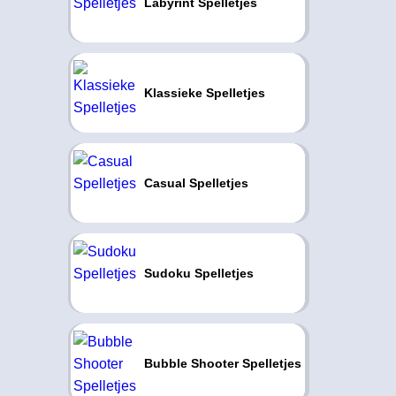
Labyrint Spelletjes
Klassieke Spelletjes
Casual Spelletjes
Sudoku Spelletjes
Bubble Shooter Spelletjes