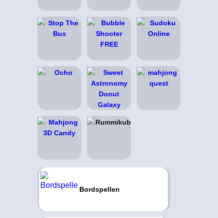
Bordspellen