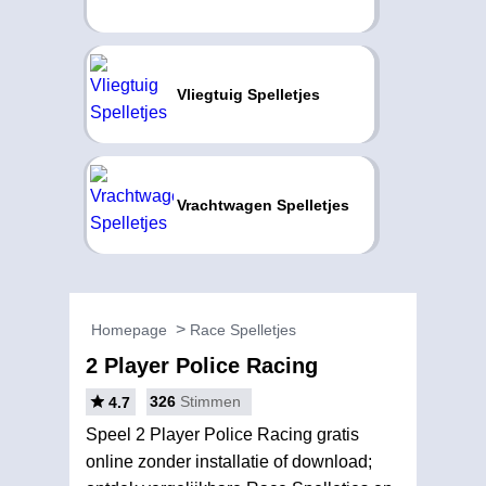
Vliegtuig Spelletjes
Vrachtwagen Spelletjes
Homepage
Race Spelletjes
2 Player Police Racing
326
Stimmen
4.7
Speel 2 Player Police Racing gratis
online zonder installatie of download;