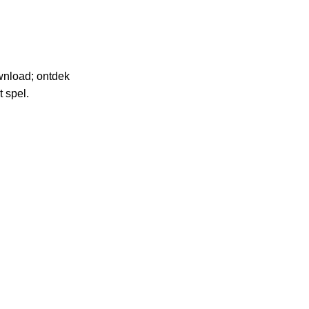
ownload; ontdek
t spel.