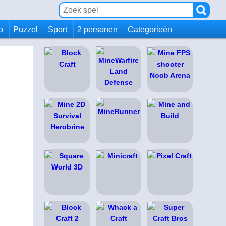
io
Puzzel
Sport
2 personen
Categorieën