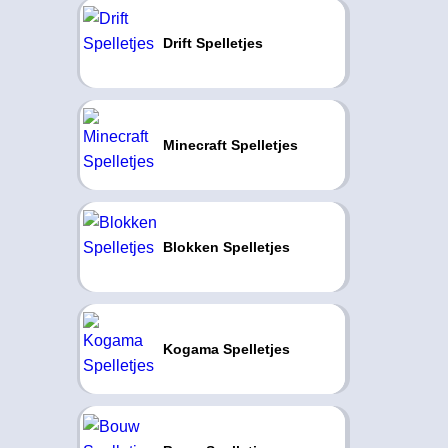
Drift Spelletjes
Minecraft Spelletjes
Blokken Spelletjes
Kogama Spelletjes