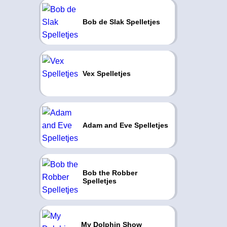
Bob de Slak Spelletjes
Vex Spelletjes
Adam and Eve Spelletjes
Bob the Robber
Spelletjes
My Dolphin Show