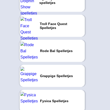
spelletjes
Troll Face Quest
Spelletjes
Rode Bal Spelletjes
Grappige Spelletjes
Fysica Spelletjes