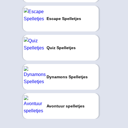
Escape Spelletjes
Quiz Spelletjes
Dynamons Spelletjes
Avontuur spelletjes