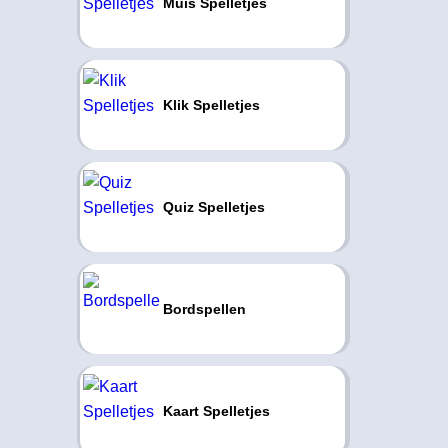
Muis Spelletjes
Klik Spelletjes
Quiz Spelletjes
Bordspellen
Kaart Spelletjes