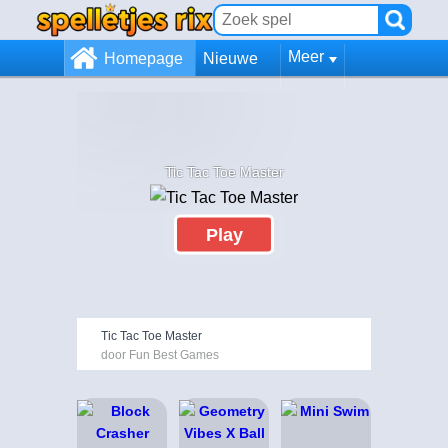
Meer
Homepage
Nieuwe
Tic Tac Toe Master
Play
Tic Tac Toe Master
door Fun Best Games