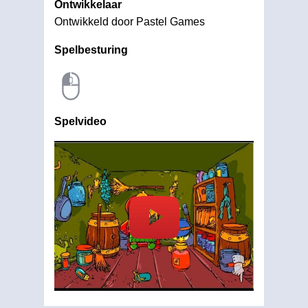
Ontwikkelaar
Ontwikkeld door Pastel Games
Spelbesturing
Spelvideo