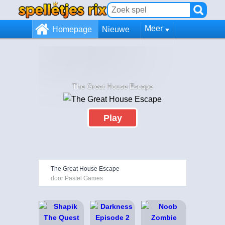
Meer
Homepage
Nieuwe
The Great House Escape
Play
The Great House Escape
door Pastel Games