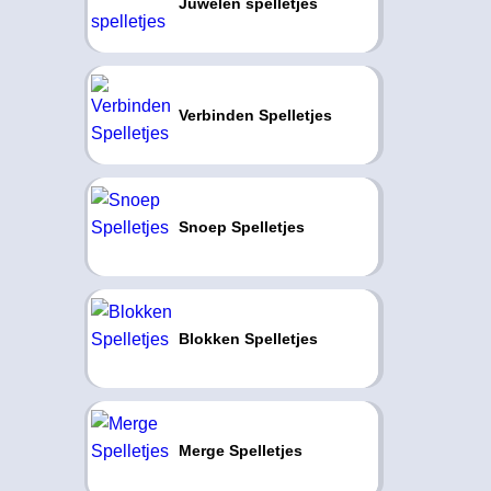
Juwelen spelletjes
Verbinden Spelletjes
Snoep Spelletjes
Blokken Spelletjes
Merge Spelletjes