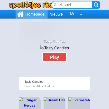
Meer
Homepage
Nieuwe
Tasty Candies
Play
Tasty Candies
door Fun Plus Studios