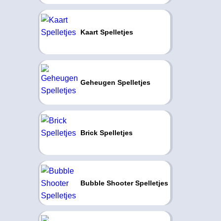
Kaart Spelletjes
Geheugen Spelletjes
Brick Spelletjes
Bubble Shooter Spelletjes