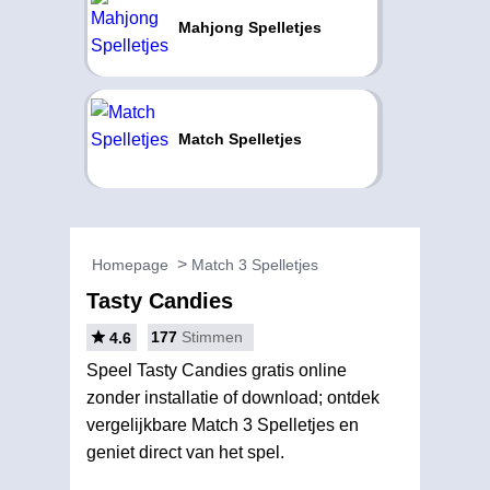
Mahjong Spelletjes
Match Spelletjes
Homepage
Match 3 Spelletjes
Tasty Candies
177
Stimmen
4.6
Speel Tasty Candies gratis online
zonder installatie of download; ontdek
vergelijkbare Match 3 Spelletjes en
geniet direct van het spel.