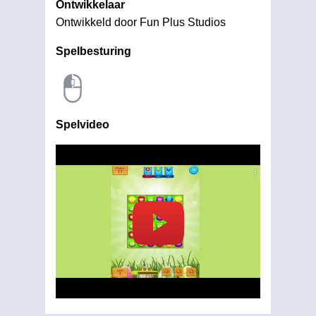
Ontwikkelaar
Ontwikkeld door Fun Plus Studios
Spelbesturing
Spelvideo