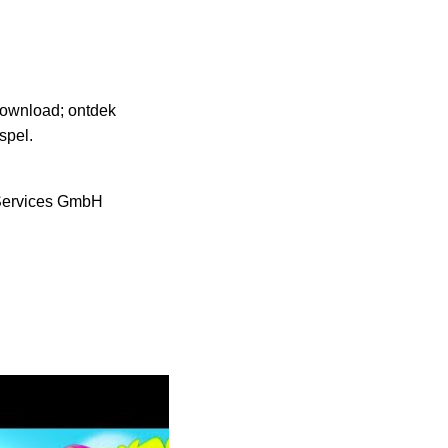
 download; ontdek
spel.
Services GmbH