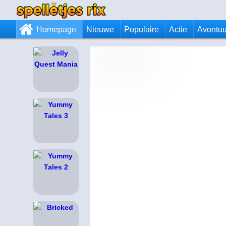
Homepage
Nieuwe
Populaire
Actie
Avontuu