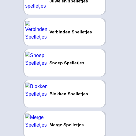
Juwelen spelletjes
Verbinden Spelletjes
Snoep Spelletjes
Blokken Spelletjes
Merge Spelletjes