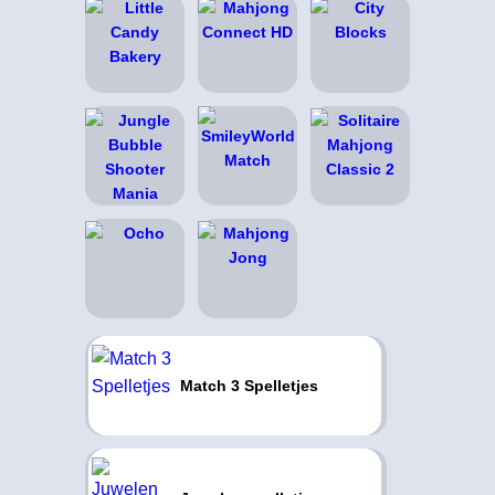
Match 3 Spelletjes