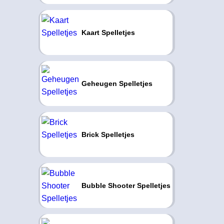
Kaart Spelletjes
Geheugen Spelletjes
Brick Spelletjes
Bubble Shooter Spelletjes