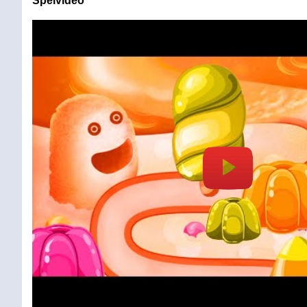
Spelvideo