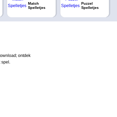
Match
Puzzel
Spelletjes
Spelletjes
 download; ontdek
 spel.