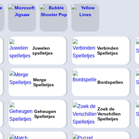
Juwelen
Verbinden
spelletjes
Spelletjes
Merge
Bordspellen
Spelletjes
Zoek de
Geheugen
Verschillen
Spelletjes
Spelletjes