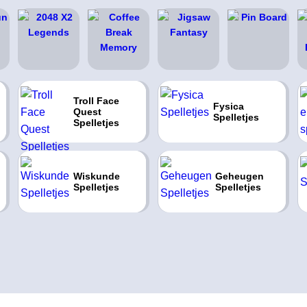
Troll Face
Fysica
Quest
Spelletjes
Spelletjes
Wiskunde
Geheugen
Spelletjes
Spelletjes