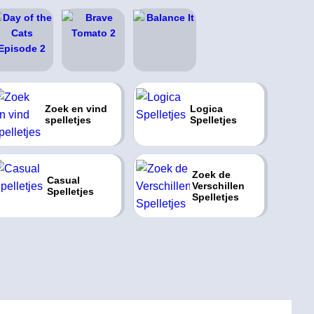
Zoek en vind
Logica
spelletjes
Spelletjes
Zoek de
Casual
Verschillen
Spelletjes
Spelletjes