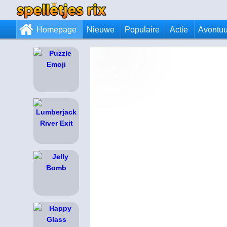
Homepage
Nieuwe
Populaire
Actie
Avontuu