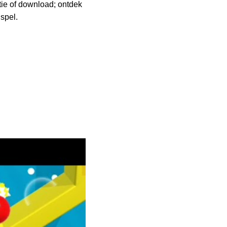
tie of download; ontdek
 spel.