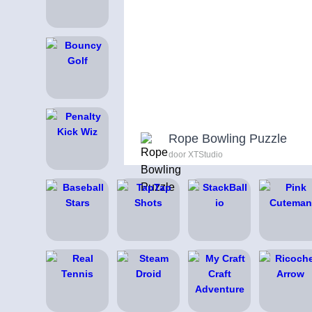
Rope Bowling Puzzle
door XTStudio