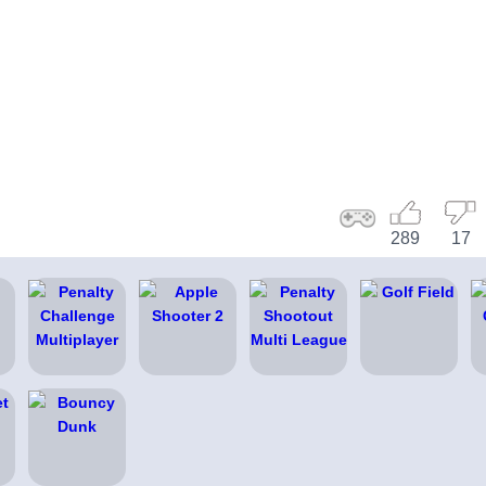
289
17