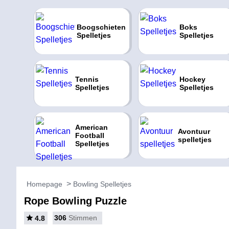
Boogschieten
Boks
Spelletjes
Spelletjes
Tennis
Hockey
Spelletjes
Spelletjes
American
Avontuur
Football
spelletjes
Spelletjes
Homepage
Bowling Spelletjes
Rope Bowling Puzzle
306
Stimmen
4.8