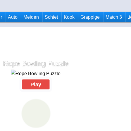
r
Auto
Meiden
Schiet
Kook
Grappige
Match 3
.
Rope Bowling Puzzle
Play