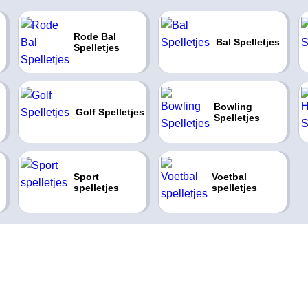
Rode Bal
Bal Spelletjes
Spelletjes
Bowling
Golf Spelletjes
Spelletjes
Sport
Voetbal
spelletjes
spelletjes