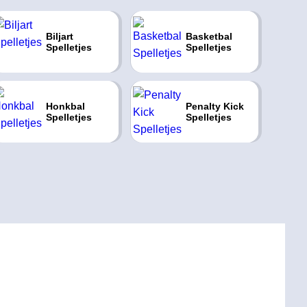
Biljart
Basketbal
Spelletjes
Spelletjes
Honkbal
Penalty Kick
Spelletjes
Spelletjes