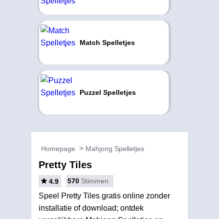
Match Spelletjes
Puzzel Spelletjes
Homepage
Mahjong Spelletjes
Pretty Tiles
570
Stimmen
4.9
Speel Pretty Tiles gratis online zonder
installatie of download; ontdek