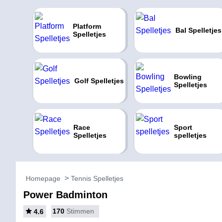
Platform
Bal Spelletjes
Spelletjes
Bowling
Golf Spelletjes
Spelletjes
Race
Sport
Spelletjes
spelletjes
Homepage
Tennis Spelletjes
Power Badminton
170
Stimmen
4.6