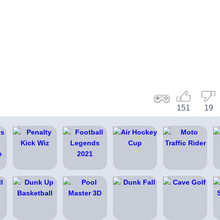
151
19