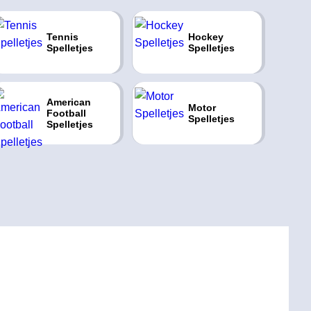
Tennis
Hockey
Spelletjes
Spelletjes
American
Motor
Football
Spelletjes
Spelletjes