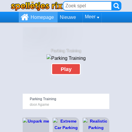
Meer
Homepage
Nieuwe
Parking Training
Play
Parking Training
door Agame