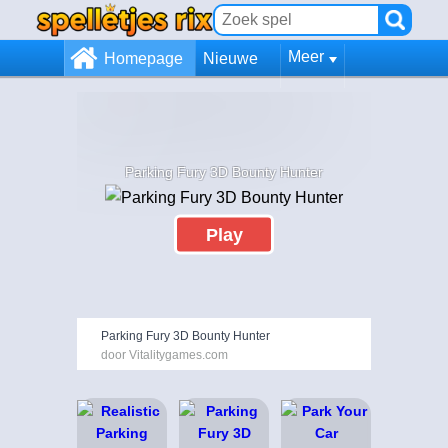
Meer
Homepage
Nieuwe
Parking Fury 3D Bounty Hunter
Play
Parking Fury 3D Bounty Hunter
door Vitalitygames.com