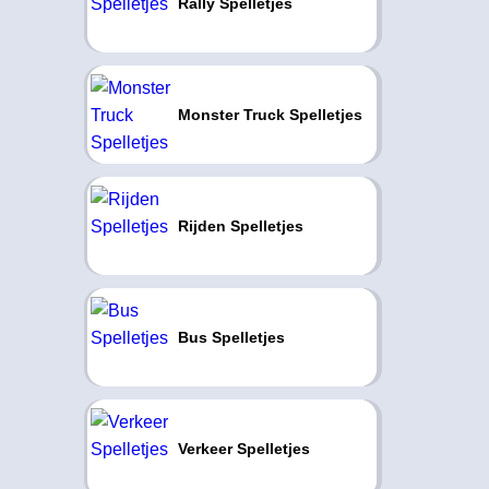
Rally Spelletjes
Monster Truck Spelletjes
Rijden Spelletjes
Bus Spelletjes
Verkeer Spelletjes