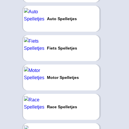
Auto Spelletjes
Fiets Spelletjes
Motor Spelletjes
Race Spelletjes