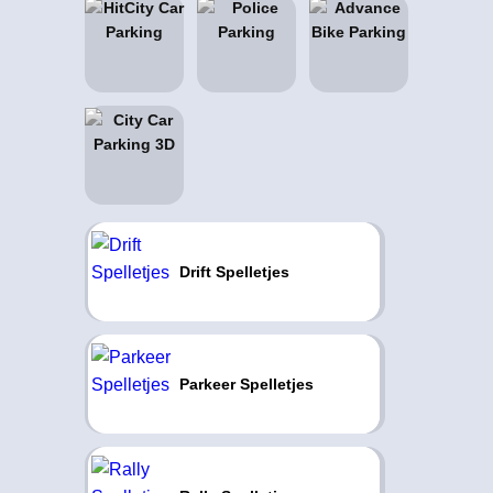
Drift Spelletjes
Parkeer Spelletjes