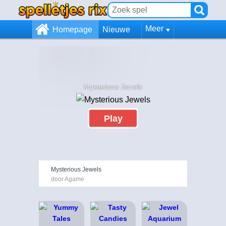
Meer
Homepage
Nieuwe
Mysterious Jewels
Play
Mysterious Jewels
door Agame