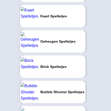
Kaart Spelletjes
Geheugen Spelletjes
Brick Spelletjes
Bubble Shooter Spelletjes